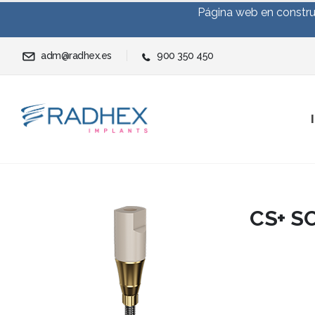
Página web en construc
adm@radhex.es
900 350 450
CS+ S