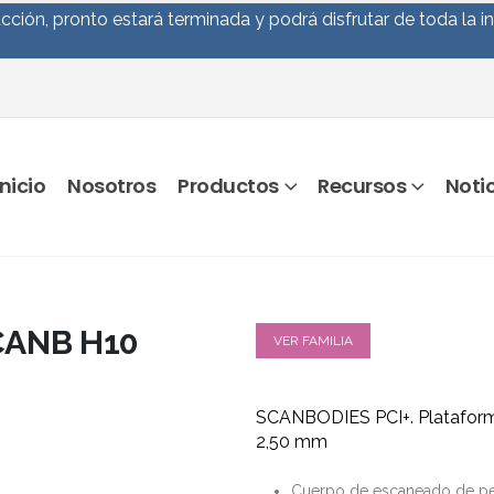
ción, pronto estará terminada y podrá disfrutar de toda la i
Inicio
Nosotros
Productos
Recursos
Noti
CANB H10
VER FAMILIA
SCANBODIES PCI+. Plataform
2,50 mm
Cuerpo de escaneado de p