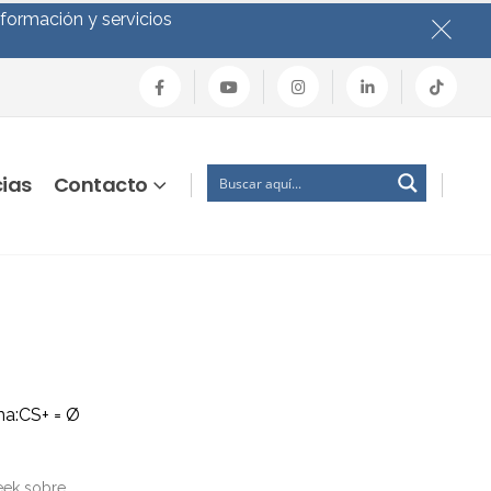
nformación y servicios
cias
Contacto
a:CS+ = Ø
eek sobre