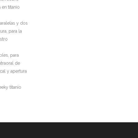
 en titanio
aralelas y dos
ura, para la
stro
bles, para
intraoral de
cal y apertura
ky titanio