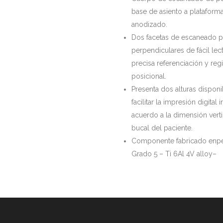
base de asiento a plataforma
anodizado.
Dos facetas de escaneado p
perpendiculares de fácil lect
precisa referenciación y regi
posicional.
Presenta dos alturas disponi
facilitar la impresión digital 
acuerdo a la dimensión verti
bucal del paciente.
Componente fabricado enpee
Grado 5 – Ti 6Al 4V alloy–