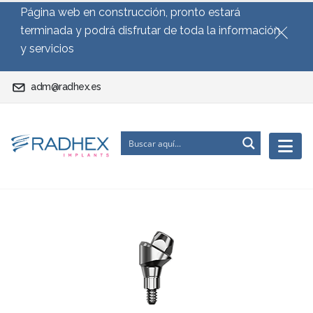
Página web en construcción, pronto estará
terminada y podrá disfrutar de toda la información
y servicios
adm@radhex.es