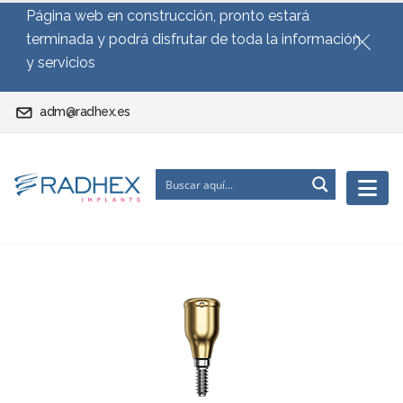
Página web en construcción, pronto estará
terminada y podrá disfrutar de toda la información
y servicios
adm@radhex.es