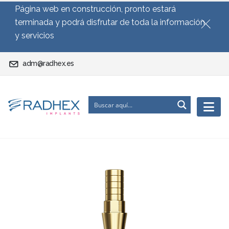
Página web en construcción, pronto estará
terminada y podrá disfrutar de toda la información
y servicios
adm@radhex.es