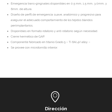
Emergencia trans-gingivales disponibles en 0.5 mm, 1.5 mm, 3.0mm, y
6mm. de altura.
Diseño de perfil de emergencia suave, anatómico y progresivo para
asegurar el adecuado comportamiento de los tejidos blandos
periimplantarios.
Disponibles en formato rotatorio y anti rotatorio según necesidad.
Cierre hermético de GAP.
Componente fabricado en titanio Grado 5 – Ti 6Al 4V alloy –
Se provee con microtornillo interior.
Dirección