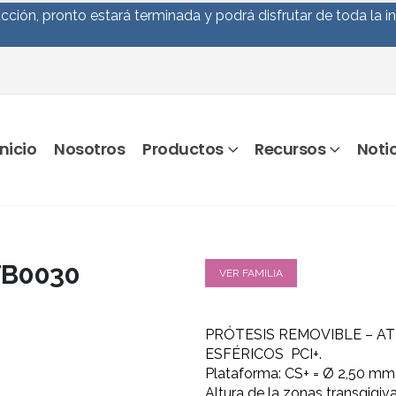
ción, pronto estará terminada y podrá disfrutar de toda la i
Inicio
Nosotros
Productos
Recursos
Noti
TB0030
VER FAMILIA
PRÓTESIS REMOVIBLE – A
ESFÉRICOS PCI+.
Plataforma: CS+ = Ø 2,50 mm
Altura de la zonas transgigiv