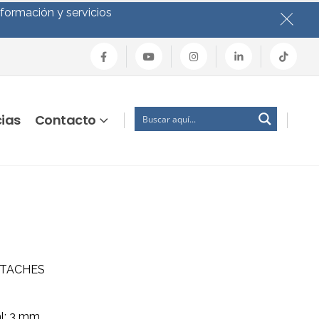
nformación y servicios
cias
Contacto
TTACHES
al: 3 mm