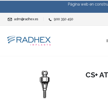
Página web en construc
adm@radhex.es
900 350 450
CS+ A