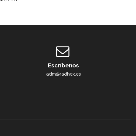
Escríbenos
adm@radhex.es