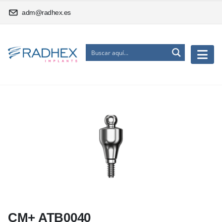
adm@radhex.es
CM+ ATB0040