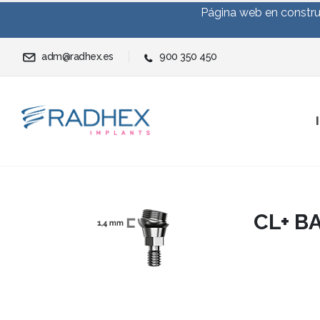
Página web en construc
adm@radhex.es
900 350 450
CL+ B