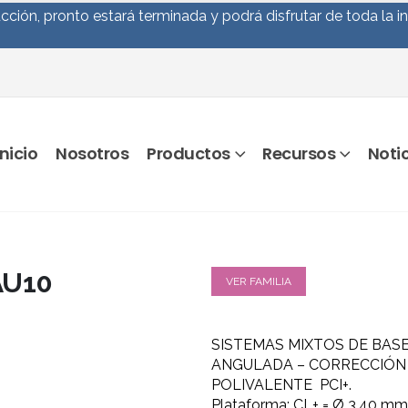
ción, pronto estará terminada y podrá disfrutar de toda la i
Inicio
Nosotros
Productos
Recursos
Noti
AU10
VER FAMILIA
SISTEMAS MIXTOS DE BAS
ANGULADA – CORRECCIÓN
POLIVALENTE PCI+.
Plataforma: CL+ = Ø 3,40 mm