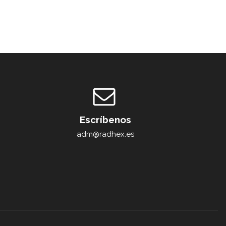
Escríbenos
adm@radhex.es