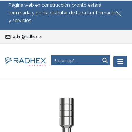
Página web en construcción, pronto estará
terminada y podrá disfrutar de toda la información
y servicios
adm@radhex.es