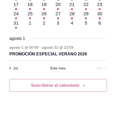
evento
evento
evento
evento
evento
evento
evento
1
1
1
1
1
1
1
17
18
19
20
21
22
23
evento
evento
evento
evento
evento
evento
evento
1
1
1
1
1
1
1
24
25
26
27
28
29
30
evento
evento
evento
evento
evento
evento
evento
1
0
0
0
0
0
0
31
1
2
3
4
5
6
evento
eventos
eventos
eventos
eventos
eventos
eventos
agosto 1
agosto 1 @ 00:00
-
agosto 31 @ 23:59
PROMOCIÓN ESPECIAL VERANO 2026
Jul
Este mes
Sep
Suscribirse al calendario