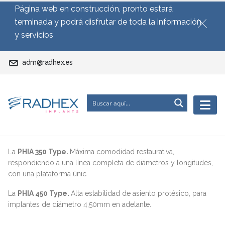
Página web en construcción, pronto estará
terminada y podrá disfrutar de toda la información
y servicios
adm@radhex.es
La
PHIA 350 Type.
Máxima comodidad restaurativa,
respondiendo a una línea completa de diámetros y longitudes,
con una plataforma únic
La
PHIA 450 Type.
Alta estabilidad de asiento protésico, para
implantes de diámetro 4,50mm en adelante.