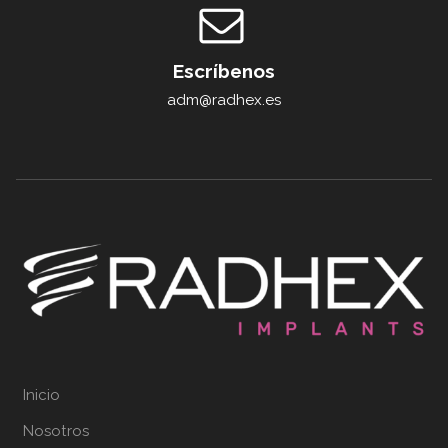
Escríbenos
adm@radhex.es
Inicio
Nosotros