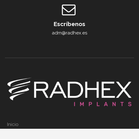
Escríbenos
adm@radhex.es
Inicio
Nosotros