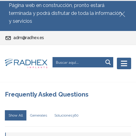
Página web en construcción, pronto estará
terminada y podrá disfrutar de toda la información
y servicios
adm@radhex.es
Frequently Asked
Questions
Show All
Generales
Soluciones360